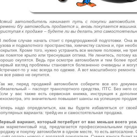
Всякий автолюбитель начинает путь с покупки автомобиля.
времени б/у автомобиль продается и, вновь покупается машина
приступая к продаже – будете ли вы делать это самостоятельн
В любом случае начать стоит с предпродажной подготовки. Она в
кузова и подкапотного пространства, химчистку салона и, при необ
покрытия. Кроме того, нужно устранить все мелкие поломки, не тр
как помятое крыло или треснувшая оптика. Не ленитесь, потому ка
хорошо окупятся. Ведь при осмотре автомобиля и тем более про
первый взгляд проблемы становятся болезненно очевидны и могут
Встречают-то у нас всегда по одежке. А вот масштабного ремонта
он все равно не окупится.
Так же, перед продажей автомобиля соберите все его докуме
обязательный – паспорт транспортного средства, ПТС. Без него с
Если у вас также есть сервисная книжка, инструкция к дополн
техосмотра, это значительно повышает шансы на успешную продаж
Теперь надо определиться, как вы будете избавляться от св
популярных варианта: трейд-ин и самостоятельная продажа.
Первый вариант, который потребует от вас меньше всего уси
как маркетинговый ход, предлагается профессиональными прода
продажу и покупку автомобиля в одном месте, то есть автосалоне. 
в счёт оплаты нового с доплатой покупателя. Сумма взноса будет за