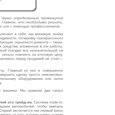
 Через определенный промежуток
. Главное, что необходимо решить,
о или с помощью профессионалов.
ключает в себя, как минимум, мойку
ходимости, полировку лакокрасочного
ебующие серьезного ремонта – такие,
к средства, вложенные в эти работы,
бной поездке все незначительный на
 сильно повлиять на итоговую цену.
 затевать перед продажей не стоит –
нты. Главный из них и совершенно
овершить сделку просто невозможно.
ительному оборудованию или талон
у.
оей машины. Мы сравним два самых
лий это трейд-ин.
Система trade-in,
вцами автомобилей, чтобы завязать
Старый засчитается как первый взнос
висеть от того, в какую сумму оценят