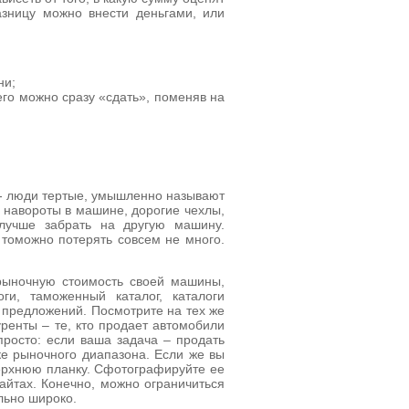
зницу можно внести деньгами, или
ни;
его можно сразу «сдать», поменяв на
 - люди тертые, умышленно называют
 навороты в машине, дорогие чехлы,
 лучше забрать на другую машину.
 томожно потерять совсем не много.
ыночную стоимость своей машины,
ги, таможенный каталог, каталоги
к предложений. Посмотрите на тех же
ренты – те, кто продает автомобили
просто: если ваша задача – продать
ке рыночного диапазона. Если же вы
верхнюю планку. Сфотографируйте ее
айтах. Конечно, можно ограничиться
льно широко.