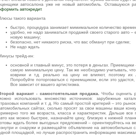
оценщики автосалона уже не новый автомобиль. Оставшуюся ра
оформить автокредит
.
Плюсы такого варианта
быстро, процедура занимает мимимальное количество време
удобно, не надо заниматься продажей своего старого авто – 
новую машину;
безопасно, нет никакого риска, что вас обманут при сделке;
Не надо ждать
Минусы трейд-ин:
основной и главный минус, это потеря в деньгах. Приемщики
самую минимальную цену. Так же необходимо учитывать, что
коврики и т.д. реально на цену не влияют, поэтому их
Попробуйте поторговаться с приемщиком, если это удастся,
Все зависит от вашего артистизма.
Второй вариант - самостоятельная продажа.
Чтобы оценить р
можно использовать множество источников: зарубежные катало
страховых компаний и т. д. Но самый простой критерий – это рыно
автомобильных сайтах, сколько просят за свои машины ваши конку
примерно того же возраста, класса и характеристик. Дальше все 
авто как можно быстрее, назначайте цену, близкую к нижней план
готовы ждать более выгодных предложений – ориентируйтесь на 
изнутри и снаружи и размещайте объявление на автомобильных с
одной площадкой, но лучше распространить информацию максима