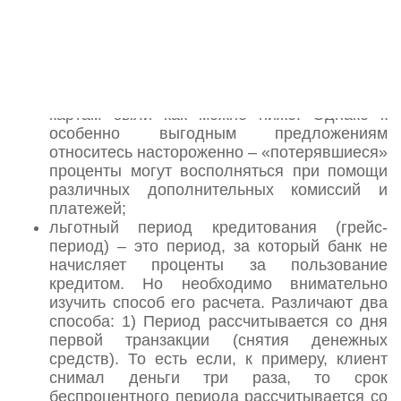
дополнительных услуг и их стоимость.
процентная ставка. В первую очередь этот
фактор имеет значение для тех, кто
планирует снимать с карты наличные.
Желательно, чтобы ставки по кредитным
картам были как можно ниже. Однако к
особенно выгодным предложениям
относитесь настороженно – «потерявшиеся»
проценты могут восполняться при помощи
различных дополнительных комиссий и
платежей;
льготный период кредитования (грейс-
период) – это период, за который банк не
начисляет проценты за пользование
кредитом. Но необходимо внимательно
изучить способ его расчета. Различают два
способа: 1) Период рассчитывается со дня
первой транзакции (снятия денежных
средств). То есть если, к примеру, клиент
снимал деньги три раза, то срок
беспроцентного периода рассчитывается со