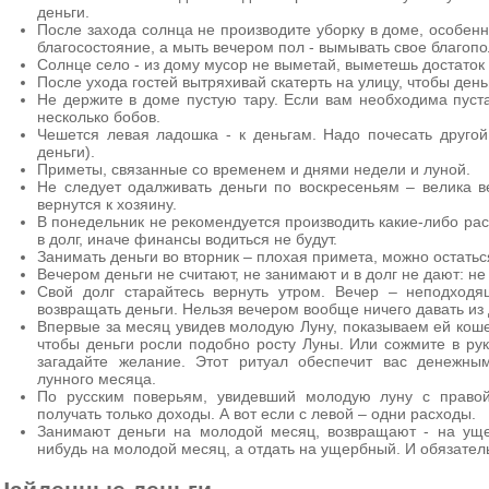
деньги.
После захода солнца не производите уборку в доме, особенн
благосостояние, а мыть вечером пол - вымывать свое благопо
Солнце село - из дому мусор не выметай, выметешь достаток
После ухода гостей вытряхивай скатерть на улицу, чтобы день
Не держите в доме пустую тару. Если вам необходима пуста
несколько бобов.
Чешется левая ладошка - к деньгам. Надо почесать другой р
деньги).
Приметы, связанные со временем и днями недели и луной.
Не следует одалживать деньги по воскресеньям – велика в
вернутся к хозяину.
В понедельник не рекомендуется производить какие-либо рас
в долг, иначе финансы водиться не будут.
Занимать деньги во вторник – плохая примета, можно остаться
Вечером деньги не считают, не занимают и в долг не дают: не
Свой долг старайтесь вернуть утром. Вечер – неподходя
возвращать деньги. Нельзя вечером вообще ничего давать из 
Впервые за месяц увидев молодую Луну, показываем ей коше
чтобы деньги росли подобно росту Луны. Или сожмите в рук
загадайте желание. Этот ритуал обеспечит вас денежны
лунного месяца.
По русским поверьям, увидевший молодую луну с правой
получать только доходы. А вот если с левой – одни расходы.
Занимают деньги на молодой месяц, возвращают - на уще
нибудь на молодой месяц, а отдать на ущербный. И обязате