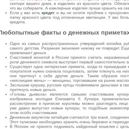
секторе вашего дома, в изделиях из красного цвета. Обязат
что вы собираете. А ювелирные изделия лучше хранить на се
Если у вас есть
кредит
, и вы не хотите проблем с просроче
папку красного цвета под оплаченные квитанции. У вас бол
кредита.
Любопытные факты о денежных примета
Одно из самых распространенных утверждений копейка ру
самого детства. Разумная экономия никому не повредит. Еще
привлекают деньги.
Счастливой монетой в России принято считать неразменный
роли денежного символа выступает первый самостоятельно 
Существует одна интересная примета, когда-то пришедшая к
покупателя нужно сначала поцеловать, затем плюнуть на них 
они притянут к себе другие деньги. Таким образом пос
«мясницкие жены» — женщины, торговавшие на рынке маслом
Заслышав кукушку, русские купцы позвякивали деньгами в св
притянуть новые деньги.
«Головы дьявола» являются самыми счастливыми купюр
изображена молодая Елизавета II. Купюра примечатель
рассмотрении в прическе королевы можно разглядеть лицо 
уже давно выпустил новые купюры, то подобные экземпля
этом особо счастливыми.
Денежным амулетом китайцев считаются три юаня, соединен
Этот талисман необходимо хранить очень бережно и периодич
В Японии не принято поднимать найденный кошелек с целью