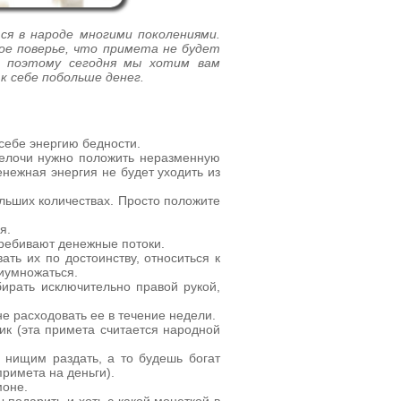
ся в народе многими поколениями.
е поверье, что примета не будет
о поэтому сегодня мы хотим вам
к себе побольше денег.
себе энергию бедности.
мелочи нужно положить неразменную
енежная энергия не будет уходить из
льших количествах. Просто положите
я.
еребивают денежные потоки.
ть их по достоинству, относиться к
риумножаться.
ирать исключительно правой рукой,
е расходовать ее в течение недели.
ик (эта примета считается народной
 нищим раздать, а то будешь богат
римета на деньги).
моне.