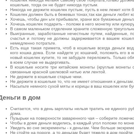
Кошелек никогда нельня самому себе покупать,только должны
кошельке, тогда он не будет никогда пустым.
Никогда не держите кошелек пустым, пусть в нем лежит хотя 
Кошелек должен быть в бежевых тонах,так как деньги любят к
Хочешь, чтобы ден ьги прибывали, храни все бумажные деньги
Хочешь кошелек подарить - положи в него монетку или купюру
В самом маленьком отделении храните сложенную треугольни
Выигранные, заработанные нечестным путем, найденные, по
счастья и потому не должны задерживается в вашем коше
немедленно потратьте.
Есть еще такая примета, чтоб в кошельке всегда деньги вод
кого кошка дома. Если найдете ус кошачий, положить его в 
новый кошелек купите, то не забудьте переложить. Только об
в коем случае не выдергивать.
В кошельке носите три китайские монеты (круглые монеты 
связанные красной шелковой нитью или лентой.
Не держите в кошельке старые чеки.
Не держите в кошельке то, что не имеет отношения к деньгам.
Насыпьте немного сухой мяты и корицы в ваш кошелек или б
Деньги в дом
Считается, что в день зарплаты нельзя тратить не единого р
дома.
Пузырьки на поверхности заваренного чая – соберите ложечко
Чтобы в доме деньги водились, в каждый угол положи по монет
Увидеть во сне экскременты - к деньгам. Чем больше экскрем
Не стойте на пороге, а то деньгам будет тяжело в дом пройти