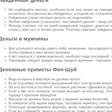
Найденные деньги
Не подбирайте мелочь, особенно если она лежит на перекрес
на мелочь. Без мелочи вы обойдетесь, а подняв ее, потеряете
Найденные утром натощак деньги, не поднимайте.
Любые найденные («шальные», как говорят) деньги – вещь оп
Японцы считают, что за такой нежданный подарок, дорогую н
отняв у тебя что-то более ценное. Поэтому советуют найденн
Деньги и мужчины
Для успешного исхода какого-либо начинания, проходящего
чтобы первым в него вошел мужчина.
А вот чокаться с чужим мужчиной, наоборот надо последней, 
Торговцам следует первую вещь продать мужчине – торговля
Денежные приметы Фен-Шуй
Вода из крана в квартире не должна капать.
Если под ковер положите высушенный мох, или кусочек морско
На юго-востоке в гостиной, поставьте растение «Денежное де
Если у вас есть комната, которая выходит на юго-запад, по
торшер с красным абажуром.
Мусорки не должны быть рядом с вашими зонами богатства.
В северном углу вашей квартиры, поставьте черепаху, они при
Побольше проветривайте квартиру, ветер поможет избавиться 
Если вы собираете деньги и храните их дома, то их надо хр