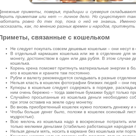
Денежные приметы, поверья, традиции и суеверия складывают
Верить приметам или нет — личное дело. Но существует тако
работать ровно до тех пор, пока о ней не знаешь. Именн
рассказать, как, по мнению разных времен и народов, притянуть 
Приметы, связанные с кошельком
Не следует покупать совсем дешевые кошельки – они несут в 
В отдельный кармашек кошелька или же в отделение для 
монету, достоинством в один или два рубля. В этом случае д
кошелька.
Корень хрена поможет притянуть материальные энергии в бо
его в кошелек и храните там постоянно.
Рубли и валюту рекомендуется складывать в разные отделени
Нельзя класть в кошелек фотографии близких людей – они п
Купюры в кошельке следует содержать в порядке, раскладыва
ним очень бережно – тогда заветные бумажки будут только п
Случайно просыпанные из кошелька деньги необходимо соб
при этом оставив на земле одну монетку.
Во вновь приобретенный кошелек нужно положить денежку и н
Чтобы больше денег было, положи в кошелек осиновый лист
мудростью).
Всю мелочь из кошелька надо в воскресенье потратить или
только мелкими деньгами (стабильно работающая народная п
Нельзя деньги мять, носить в кармане без кошелька или порт