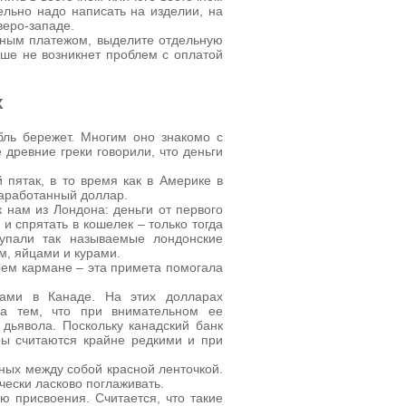
ельно надо написать на изделии, на
веро-западе.
нным платежом, выделите отдельную
ьше не возникнет проблем с оплатой
х
бль бережет. Многим оно знакомо с
 древние греки говорили, что деньги
 пятак, в то время как в Америке в
заработанный доллар.
 нам из Лондона: деньги от первого
и спрятать в кошелек – только тогда
тупали так называемые лондонские
, яйцами и курами.
оем кармане – эта примета помогала
ами в Канаде. На этих долларах
на тем, что при внимательном ее
дьявола. Поскольку канадский банк
ры считаются крайне редкими и при
ных между собой красной ленточкой.
ески ласково поглаживать.
 присвоения. Считается, что такие