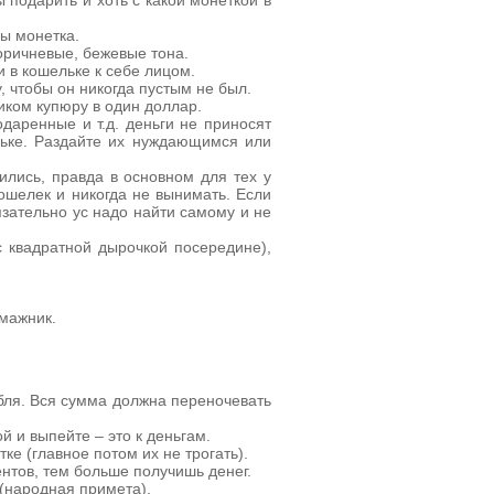
 подарить и хоть с какой монеткой в
бы монетка.
оричневые, бежевые тона.
 в кошельке к себе лицом.
, чтобы он никогда пустым не был.
ком купюру в один доллар.
даренные и т.д. деньги не приносят
льке. Раздайте их нуждающимся или
ились, правда в основном для тех у
кошелек и никогда не вынимать. Если
язательно ус надо найти самому и не
с квадратной дырочкой посередине),
умажник.
убля. Вся сумма должна переночевать
й и выпейте – это к деньгам.
ке (главное потом их не трогать).
ентов, тем больше получишь денег.
 (народная примета).