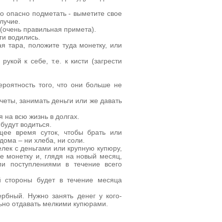
о опасно подметать - выметите свое
лучие.
 (очень правильная примета).
ги водились.
я тара, положите туда монетку, или
укой к себе, т.е. к кисти (загрести
ероятность того, что они больше не
четы, занимать деньги или же давать
 на всю жизнь в долгах.
 будут водиться.
щее время суток, чтобы брать или
дома – ни хлеба, ни соли.
лек с деньгами или крупную купюру,
е монетку и, глядя на новый месяц,
ми поступлениями в течение всего
 стороны будет в течение месяца
рбный. Нужно занять денег у кого-
льно отдавать мелкими купюрами.