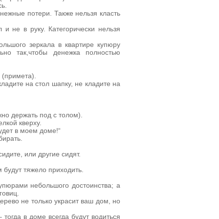
сь.
енежные потери. Также нельзя класть
 и не в руку. Категорически нельзя
ольшого зеркала в квартире купюру
льно так,чтобы денежка полностью
 (примета).
кладите на стол шапку, не кладите на
жно держать под с толом).
елкой кверху.
удет в моем доме!“
бирать.
сидите, или другие сидят.
м будут тяжело приходить.
упюрами небольшого достоинства; а
говиц.
ерево не только украсит ваш дом, но
 тогда в доме всегда будут водиться