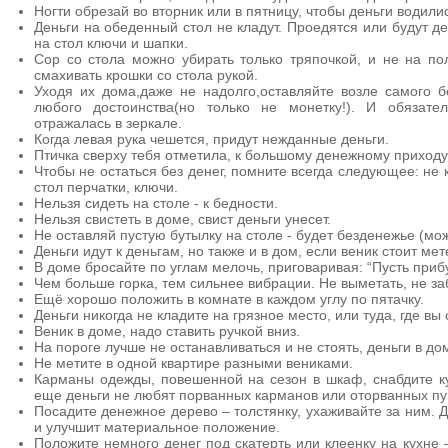
Ногти обрезай во вторник или в пятницу, чтобы деньги водили
Деньги на обеденный стол не кладут. Проедятся или будут д
на стол ключи и шапки.
Сор со стола можно убирать только тряпочкой, и не на пол
смахивать крошки со стола рукой.
Уходя их дома,даже не надолго,оставляйте возле самого б
любого достоинства(но только не монетку!). И обязате
отражалась в зеркале.
Когда левая рука чешется, придут нежданные деньги.
Птичка сверху тебя отметила, к большому денежному приходу
Чтобы не остаться без денег, помните всегда следующее: не 
стол перчатки, ключи.
Нельзя сидеть на столе - к бедности.
Нельзя свистеть в доме, свист деньги унесет.
Не оставляй пустую бутылку на столе - будет безденежье (мо
Деньги идут к деньгам, но также и в дом, если веник стоит мет
В доме бросайте по углам мелочь, приговаривая: “Пусть приб
Чем больше горка, тем сильнее вибрации. Не выметать, не за
Ещё хорошо положить в комнате в каждом углу по пятачку.
Деньги никогда не кладите на грязное место, или туда, где вы 
Веник в доме, надо ставить ручкой вниз.
На пороге лучше не останавливаться и не стоять, деньги в до
Не метите в одной квартире разными вениками.
Карманы одежды, повешенной на сезон в шкаф, снабдите к
еще деньги не любят порванных карманов или оторванных пу
Посадите денежное дерево – толстянку, ухаживайте за ним. Д
и улучшит материальное положение.
Положите немного денег под скатерть или клеенку на кухне –