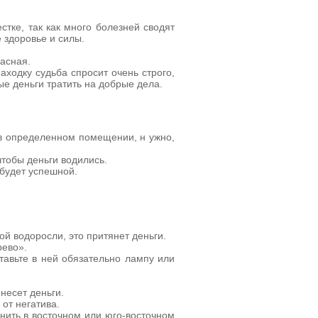
тке, так как много болезней сводят
 здоровье и силы.
асная.
аходку судьба спросит очень строго,
ые деньги тратить на добрые дела.
 в определенном помещении, н ужно,
чтобы деньги водились.
 будет успешной.
й водоросли, это притянет деньги.
рево».
ставьте в ней обязательно лампу или
несет деньги.
от негатива.
анить в восточном или юго-восточном