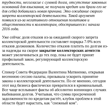
трудности, несогласие с суммой долга, отсутствие законных
оснований для взыскания, не получали кредит или брали его не
для себя) добавилась новая причина. Это ожидание скорого
запрета коллекторской деятельности. Такой аргумент
появился из-за негативного отношения политиков и
общественности к коллекторам, обострившееся с начала
2016 года.
Уже сейчас доля отказов из-за ожиданий скорого запрета
коллекторской деятельности составляет порядка 7-9% всех
отказов должников. Количество отказов платить по долгам из-
за надежды на скорое
закрытие коллекторских агентств
может увеличиваться до тех пор, пока не будет принят
профильный закон, регулирующий коллекторскую
деятельность.
Спикер Совета Федерации Валентина Матвиенко, открывая
весеннюю сессию палаты, призывала ускорить принятие
закона о коллекторской деятельности. По ее мнению, сегодня
этот вид бизнеса фактически превратился в криминальный.
Все чаще всплывают факты об абсолютно вопиющих случаях
выбивания долгов. Учитывая, что сумма просроченной
задолженности по кредитам растёт, клубок проблем в этой
области будет нарастать, как "снежный ком".