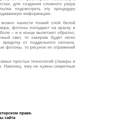
стах, для создания сложного узора
пытка подсмотреть эту процедуру
ередаваемую информацию.
у можно нанести тонкий слой белой
зера, фотоны попадают на краску и
боле – и в конце вылетают обратно,
чный свет, то хакерам будет легко
 кредитку от поддельного сигнала,
вые фотоны, то рисунок их отражений
самых простых технологий (лазеры и
ин. Наконец, ему не нужны секретные
вторском праве.
ы сайта