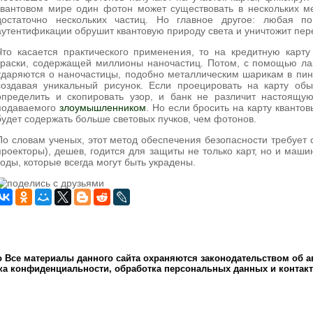
квантовом мире один фотон может существовать в нескольких ме
достаточно нескольких частиц. Но главное другое: любая по
аутентификации обрушит квантовую природу света и уничтожит п
Что касается практического применения, то на кредитную карт
краски, содержащей миллионы наночастиц. Потом, с помощью ла
ударяются о наночастицы, подобно металлическим шарикам в пин
создавая уникальный рисунок. Если проецировать на карту обы
определить и скопировать узор, и банк не различит настоящую
подаваемого
злоумышленником
. Но если бросить на карту кванто
будет содержать больше световых пучков, чем фотонов.
По словам ученых, этот метод обеспечения безопасности требует 
проекторы), дешев, годится для защиты не только карт, но и маш
коды, которые всегда могут быть украдены.
o
Все материалы данного сайта охраняются законодательством об а
ка конфиденциальности, обработка персональных данных и контакт