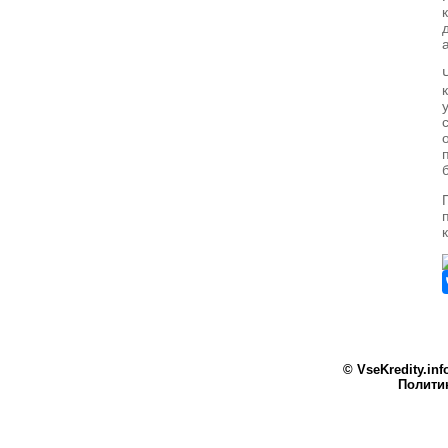
©
VseKredity.inf
Полити