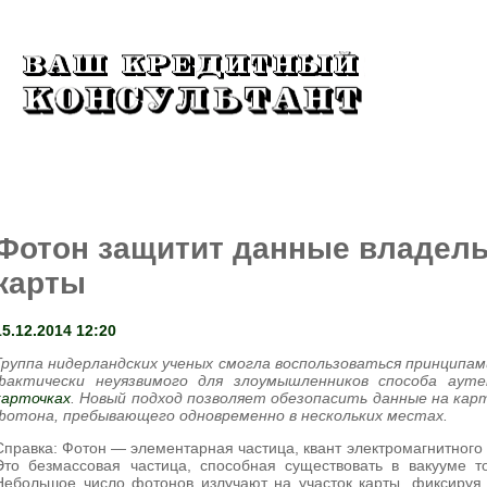
КРЕДИТЫ
МИКРОЗАЙМЫ
КРЕДИТ
Фотон защитит данные владель
карты
15.12.2014 12:20
Группа нидерландских ученых смогла воспользоваться принципам
фактически неуязвимого для злоумышленников способа ау
карточках
. Новый подход позволяет обезопасить данные на ка
фотона, пребывающего одновременно в нескольких местах.
Справка: Фотон — элементарная частица, квант электромагнитного 
Это безмассовая частица, способная существовать в вакууме то
Небольшое число фотонов излучают на участок карты, фиксируя 