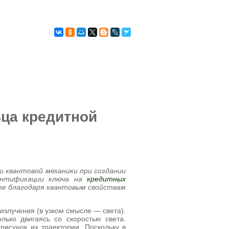
КРЕДИТНАЯ
КИ
ИСТОРИЯ
ца кредитной
и квантовой механики при создании
тентификации ключа на
кредитных
рте благодаря квантовым свойствам
излучения (в узком смысле — света).
лько двигаясь со скоростью света.
рисунок их траектории. Поскольку в