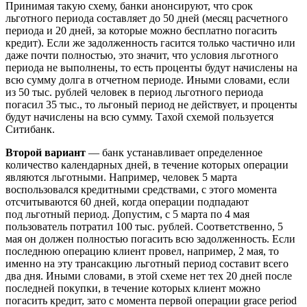
Принимая такую схему, банки анонсируют, что срок
льготного периода составляет до 50 дней (месяц расчетного
периода и 20 дней, за которые можно бесплатно погасить
кредит). Если же задолженность гасится только частично или
даже почти полностью, это значит, что условия льготного
периода не выполнены, то есть проценты будут начислены на
всю сумму долга в отчетном периоде. Иными словами, если
из 50 тыс. рублей человек в период льготного периода
погасил 35 тыс., то льгоный период не действует, и проценты
будут начислены на всю сумму. Тахой схемой пользуется
Ситибанк.
Второй вариант
— банк устанавливает определенное
количество календарных дней, в течение которых операции
являются льготными. Например, человек 5 марта
воспользовался кредитными средствами, с этого момента
отсчитываются 60 дней, когда операции подпадают
под льготный период. Допустим, с 5 марта по 4 мая
пользователь потратил 100 тыс. рублей. Соответственно, 5
мая он должен полностью погасить всю задолженность. Если
последнюю операцию клиент провел, например, 2 мая, то
именно на эту трансакцию льготный период составит всего
два дня. Иными словами, в этой схеме нет тех 20 дней после
последней покупки, в течение которых клиент можно
погасить кредит, зато с момента первой операции grace period