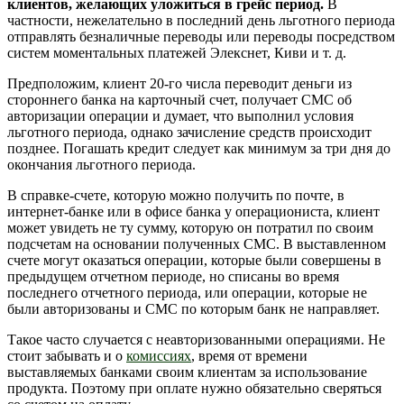
клиентов, желающих уложиться в грейс период.
В
частности, нежелательно в последний день льготного периода
отправлять безналичные переводы или переводы посредством
систем моментальных платежей Элекснет, Киви и т. д.
Предположим, клиент 20-го числа переводит деньги из
стороннего банка на карточный счет, получает СМС об
авторизации операции и думает, что выполнил условия
льготного периода, однако зачисление средств происходит
позднее. Погашать кредит следует как минимум за три дня до
окончания льготного периода.
В справке-счете, которую можно получить по почте, в
интернет-банке или в офисе банка у операциониста, клиент
может увидеть не ту сумму, которую он потратил по своим
подсчетам на основании полученных СМС. В выставленном
счете могут оказаться операции, которые были совершены в
предыдущем отчетном периоде, но списаны во время
последнего отчетного периода, или операции, которые не
были авторизованы и СМС по которым банк не направляет.
Такое часто случается с неавторизованными операциями. Не
стоит забывать и о
комиссиях
, время от времени
выставляемых банками своим клиентам за использование
продукта. Поэтому при оплате нужно обязательно сверяться