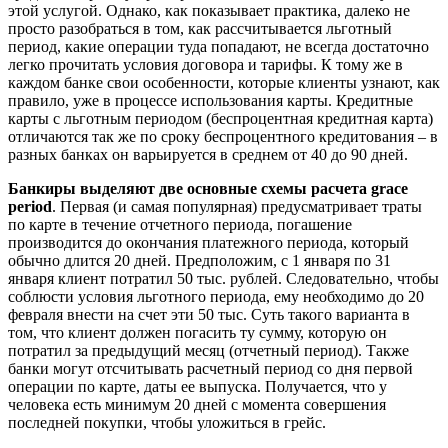
этой услугой. Однако, как показывает практика, далеко не
просто разобраться в том, как рассчитывается льготный
период, какие операции туда попадают, не всегда достаточно
легко прочитать условия договора и тарифы. К тому же в
каждом банке свои особенности, которые клиенты узнают, как
правило, уже в процессе использования карты. Кредитные
карты с льготным периодом (беспроцентная кредитная карта)
отличаются так же по сроку беспроцентного кредитования – в
разных банках он варьируется в среднем от 40 до 90 дней.
Банкиры выделяют две основные схемы расчета grace
period
. Первая (и самая популярная) предусматривает траты
по карте в течение отчетного периода, погашение
производится до окончания платежного периода, который
обычно длится 20 дней. Предположим, с 1 января по 31
января клиент потратил 50 тыс. рублей. Следовательно, чтобы
соблюсти условия льготного периода, ему необходимо до 20
февраля внести на счет эти 50 тыс. Суть такого варианта в
том, что клиент должен погасить ту сумму, которую он
потратил за предыдущий месяц (отчетный период). Также
банки могут отсчитывать расчетный период со дня первой
операции по карте, даты ее выпуска. Получается, что у
человека есть минимум 20 дней с момента совершения
последней покупки, чтобы уложиться в грейс.