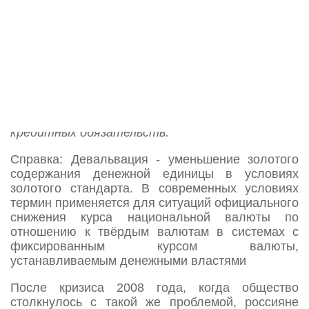
негативно сказывается на большинстве
граждан страны. Обвал рубля грозит
дефолтом в России и обесцениванием личных
сбережений населения. Но больше всего от
падения курса национальной валюты
пострадают те граждане, которые на данный
момент имеют кредиты в долларах или евро.
Заоблачный курс доллара и евро больше чем
вдвое увеличили растраты на погашение
кредитных обязательств.
Справка: Девальвация - уменьшение золотого
содержания денежной единицы в условиях
золотого стандарта. В современных условиях
термин применяется для ситуаций официального
снижения курса национальной валюты по
отношению к твёрдым валютам в системах с
фиксированным курсом валюты,
устанавливаемым денежными властями
После кризиса 2008 года, когда общество
столкнулось с такой же проблемой, россияне