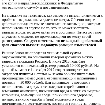
его копия направляется должнику, в Федеральную
миграционную службу и пограничникам.
На практике же такая мера, как запрет на выезд применяется к
проблемным должникам далеко не всегда. Обычно под ее
действие попадают самые злостные неплательщики, которых
исполнительная служба не то, что не может заставить
заплатить долг, но даже найти не в состоянии. Зачастую такое
случается с людьми, не проживающими по месту своей
регистрации. Следует отметить, что
не каждый проблемный
долг способен вызвать подобную реакцию взыскателей
.
Раньше Закон не определял минимальной суммы
задолженности, на основании которой должнику можно
запрещать покидать Россию. В июне 2013 года был
установлен минимальный размер равный 10 000 рублей. На
данный момент с 1 октября 2017 года законодательно
закреплен пунктом 1 статьи 67 закона об исполнительном
производстве размер долга, ограничивающий заграничные
поездки — 30 000 рублей. Для должников, у которых в
исполнительном документе содержатся требования о
взыскании алиментов, возмещении вреда в связи со смертью
кормильца, возмещении вреда, причиненного здоровью,
имущественного ущерба и (или) морального вреда,
причиненных преступлением, поездка за границу запрещена,