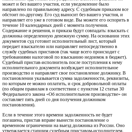
может и без вашего участия, если уведомление было
направлено по правильному адресу. С судебным приказом все
обстоит по-другому. Его суд выносит без вашего участия, и
направляет его уже в готовом виде. Вы можете его оспорить в
течение 10 календарных дней с момента получения.
Содержание и решения, и приказа будут совпадать: взыскать с
должника определенную денежную сумму. На основании этих
документов суд готовит исполнительный лист, который
передает взыскателю или направляет непосредственно в
службу судебных приставов (так чаще всего происходит с
требованиями налоговой по взысканию недоимок в бюджет).
Судебный пристав-исполнитель после поступления к нему
исполнительного документа возбуждает исполнительное
производство и направляет свое постановление должнику. В
постановлении указывается сумма задолженности, реквизиты,
по которым ее можно оплатить, и срок добровольной оплаты
(по общим правилам в соответствии с пунктом 12 статьи 30
Федерального закона «Об исполнительном производстве» он
составляет пять дней со дня получения должником
постановления).
Если в течение этого времени задолженность не будет
погашена, пристав вправе вынести постановление о
временном ограничении на выезд должника из России. Оно
утверждается старшим судебным приставом-исполнителем,