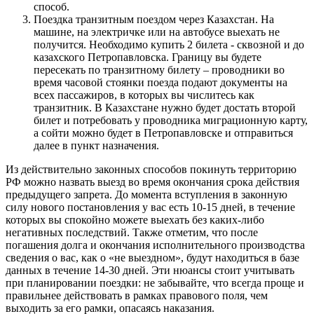
способ.
Поездка транзитным поездом через Казахстан. На
машине, на электричке или на автобусе выехать не
получится. Необходимо купить 2 билета - сквозной и до
казахского Петропавловска. Границу вы будете
пересекать по транзитному билету – проводники во
время часовой стоянки поезда подают документы на
всех пассажиров, в которых вы числитесь как
транзитник. В Казахстане нужно будет достать второй
билет и потребовать у проводника миграционную карту,
а сойти можно будет в Петропавловске и отправиться
далее в пункт назначения.
Из действительно законных способов покинуть территорию
РФ можно назвать выезд во время окончания срока действия
предыдущего запрета. До момента вступления в законную
силу нового постановления у вас есть 10-15 дней, в течение
которых вы спокойно можете выехать без каких-либо
негативных последствий. Также отметим, что после
погашения долга и окончания исполнительного производства
сведения о вас, как о «не выездном», будут находиться в базе
данных в течение 14-30 дней. Эти нюансы стоит учитывать
при планировании поездки: не забывайте, что всегда проще и
правильнее действовать в рамках правового поля, чем
выходить за его рамки, опасаясь наказания.