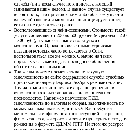
службы (ни в коем случае не к приставу, который
занимается вашим делом). В данном случае существует
вероятность, что пристав каким-либо образом узнает о
вашем обращении и моментально инициирует запрет,
если он не сделал этого ранее.
Воспользовавшись онлайн-сервисами. Стоимость такой
услуги составляет от 200 до 600 рублей (в среднем – 250
– 300 руб.), и у вас есть шанс столкнуться с
мошенниками. Однако проверенными сервисами,
названия которых часто встречаются в Сети,
воспользоваться все же можно. Обычно на таких
порталах указывается дата последнего обновления –
обратите на нее внимание.
Так же вы можете посмотреть вашу текущую
задолженность на сайте федеральной службы судебных
приставов по адресу fssprus.ru/iss/ip/ в режиме онлайн.
Там же хранится история всех правонарушений, в
отношении которых заводилось исполнительное
производство. Например нарушение ПДД,
задолженность по налогам и сборам, задолженность по
коммунальным платежам, и т.п. От Вас требуется
минимальная информация: интересующий вас регион,
ф.и.о. человека, которого вы хотите проверить и его дата
рождения в формате ДД.ММ.ГГГГ. На этом же ресурсе
можно проверить и задолженность по ИП или