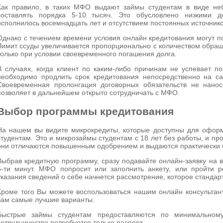
Как правило, в таких МФО выдают займы студентам в виде не
составлять порядка 5-10 тысяч. Это обусловлено низкими д
исполнилось восемнадцать лет и отсутствием постоянных источнико
Однако с течением времени условия онлайн кредитования могут п
Лимит ссуды увеличивается пропорционально с количеством обра
только при условии своевременного погашения долга.
В случаях, когда клиент по каким-либо причинам не успевает п
необходимо продлить срок кредитования непосредственно на са
Своевременная пролонгация договорных обязательств не нанос
позволяет в дальнейшем открыто сотрудничать с МФО.
Выбор программы кредитования
На нашем вы видите микрокредиты, которые доступны для офо
студентам. Это и микрозаймы студентам с 18 лет без работы, и п
они отличаются повышенным одобрением и выдаются практически б
Выбрав кредитную программу, сразу подавайте онлайн-заявку на в
5-ти минут. МФО попросит или заполнить анкету, или пройти р
указания сведений о себе начнется рассмотрение, которое стандарт
Кроме того Вы можете воспользоваться нашим онлайн консультан
вам самые лучшие варианты.
Быстрые займы студентам предоставляются по минимальному
сотрудничества потребуется только паспорт.