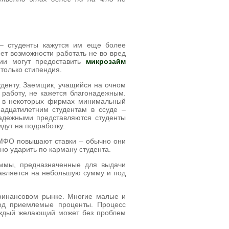
– студенты кажутся им еще более
ет возможности работать не во вред
ции могут предоставить
микрозайм
только стипендия.
уденту. Заемщик, учащийся на очном
работу, не кажется благонадежным.
то в некоторых фирмах минимальный
адцатилетним студентам в ссуде –
надежными представляются студенты
идут на подработку.
 МФО повышают ставки – обычно они
ьно ударить по карману студента.
аммы, предназначенные для выдачи
тавляется на небольшую сумму и под
финансовом рынке. Многие малые и
од приемлемые проценты. Процесс
аждый желающий может без проблем