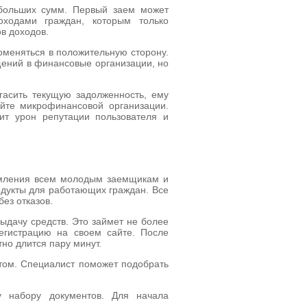
больших сумм. Первый заем может
оходами граждан, которым только
в доходов.
оменяться в положительную сторону.
щений в финансовые организации, но
огасить текущую задолженность, ему
йте микрофинансовой организации.
ит урон репутации пользователя и
рмления всем молодым заемщикам и
родукты для работающих граждан. Все
ез отказов.
ыдачу средств. Это займет не более
егистрацию на своем сайте. После
но длится пару минут.
том. Специалист поможет подобрать
 набору документов. Для начала