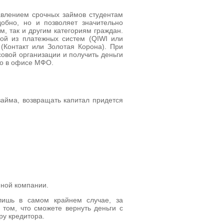
влением срочных займов студентам
добно, но и позволяет значительно
, так и другим категориям граждан.
ой из платежных систем (QIWI или
(Контакт или Золотая Корона). При
овой организации и получить деньги
но в офисе МФО.
займа, возвращать капитал придется
нной компании.
лишь в самом крайнем случае, за
том, что сможете вернуть деньги с
ру кредитора.