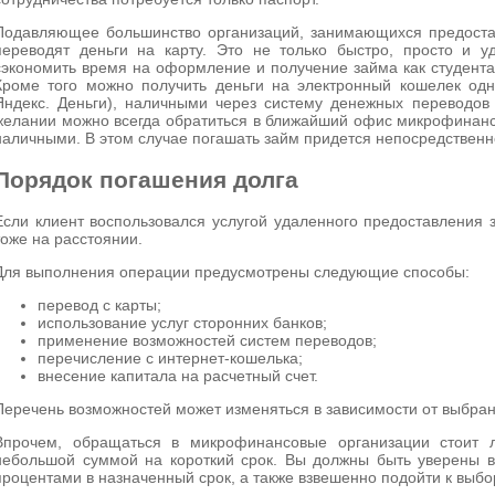
Подавляющее большинство организаций, занимающихся предоста
переводят деньги на карту. Это не только быстро, просто и у
сэкономить время на оформление и получение займа как студентам
Кроме того можно получить деньги на электронный кошелек одн
Яндекс. Деньги), наличными через систему денежных переводов 
желании можно всегда обратиться в ближайший офис микрофинанс
наличными. В этом случае погашать займ придется непосредствен
Порядок погашения долга
Если клиент воспользовался услугой удаленного предоставления 
тоже на расстоянии.
Для выполнения операции предусмотрены следующие способы:
перевод с карты;
использование услуг сторонних банков;
применение возможностей систем переводов;
перечисление с интернет-кошелька;
внесение капитала на расчетный счет.
Перечень возможностей может изменяться в зависимости от выбра
Впрочем, обращаться в микрофинансовые организации стоит 
небольшой суммой на короткий срок. Вы должны быть уверены в 
процентами в назначенный срок, а также взвешенно подойти к выбо