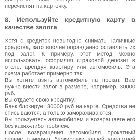
перечислят на карточку.
8. Используйте кредитную карту в
качестве залога
Хотя с кредиток невыгодно снимать наличные
средства, зато вполне оправданно оставлять их
под залог. К примеру, этот метод можно
использовать, оформляя страховой депозит в
отеле, арендуя квартиру или автомобиль. Эта
схема работает примерно так:
Вы хотите взять автомобиль на прокат. Вам
нужно внести залог в размере, например, 30000
руб.
Вы отдаете свою кредитку.
Банк блокирует 30000 руб на карте. Средства не
списываются, а только замораживаются.
Вы пользуетесь автомобилем и возвращаете его
без каких-либо проблем.
После возвращения автомобиля прокатный
сервис отменяет блокировку вашей кредитной