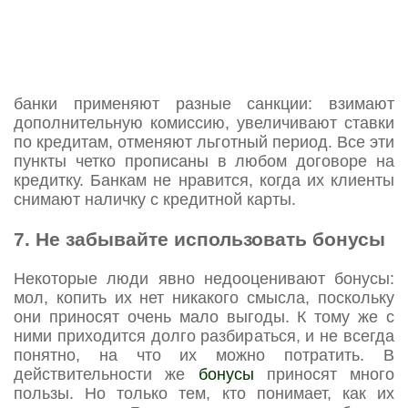
использование, которое можно представить.
Банки зарабатывают на расчетах с помощью
карты. Если вы снимаете наличные средства, то
они остаются без этих доходов. Чтобы клиентам
было неповадно снимать наличные с кредитки,
банки применяют разные санкции: взимают
дополнительную комиссию, увеличивают ставки
по кредитам, отменяют льготный период. Все эти
пункты четко прописаны в любом договоре на
кредитку. Банкам не нравится, когда их клиенты
снимают наличку с кредитной карты.
7. Не забывайте использовать бонусы
Некоторые люди явно недооценивают бонусы:
мол, копить их нет никакого смысла, поскольку
они приносят очень мало выгоды. К тому же с
ними приходится долго разбираться, и не всегда
понятно, на что их можно потратить. В
действительности же
бонусы
приносят много
пользы. Но только тем, кто понимает, как их