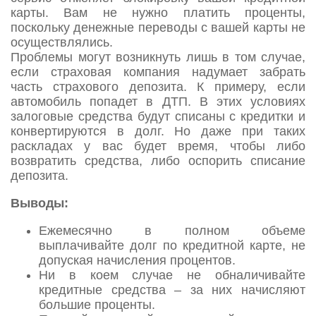
карты. Вам не нужно платить проценты,
поскольку денежные переводы с вашей карты не
осуществлялись.
Проблемы могут возникнуть лишь в том случае,
если страховая компания надумает забрать
часть страхового депозита. К примеру, если
автомобиль попадет в ДТП. В этих условиях
залоговые средства будут списаны с кредитки и
конвертируются в долг. Но даже при таких
раскладах у вас будет время, чтобы либо
возвратить средства, либо оспорить списание
депозита.
Выводы:
Ежемесячно в полном объеме
выплачивайте долг по кредитной карте, не
допуская начисления процентов.
Ни в коем случае не обналичивайте
кредитные средства – за них начисляют
большие проценты.