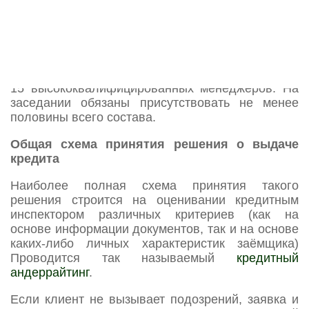
определённую подготовку. Такого специалиста
обучают распознавать ненадёжного заёмщика по
визуальным и психологическим признакам.
Часто окончательное решение принимает
кредитный комитет, в составе которого входят 7-
15 высококвалифицированных менеджеров. На
заседании обязаны присутствовать не менее
половины всего состава.
Общая схема принятия решения о выдаче
кредита
Наиболее полная схема принятия такого
решения строится на оценивании кредитным
инспектором различных критериев (как на
основе информации документов, так и на основе
каких-либо личных характеристик заёмщика)
Проводится так называемый
кредитный
андеррайтинг
.
Если клиент не вызывает подозрений, заявка и